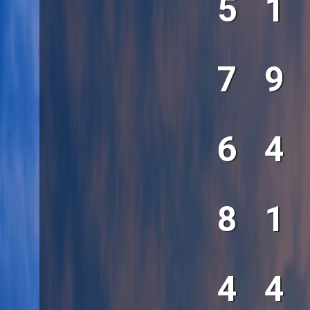
5
1
7
9
6
4
8
1
4
4